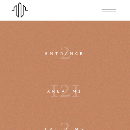
2
ENTRANCE
1
2
1
AREA, M2
2
BATHROMS